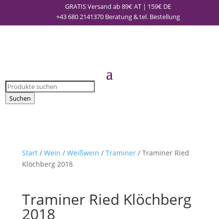
GRATIS Versand ab 89€ AT | 159€ DE
+43 680 2141370
Beratung & tel. Bestellung
Products
search
Suchen
Start
/
Wein
/
Weißwein
/
Traminer
/ Traminer Ried
Klöchberg 2018
Traminer Ried Klöchberg
2018