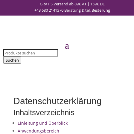
GRATIS Versand ab 89€ AT | 159€ DE
+43 680 2141370
Beratung & tel. Bestellung
Products
search
Suchen
Datenschutzerklärung
Inhaltsverzeichnis
Einleitung und Überblick
Anwendungsbereich