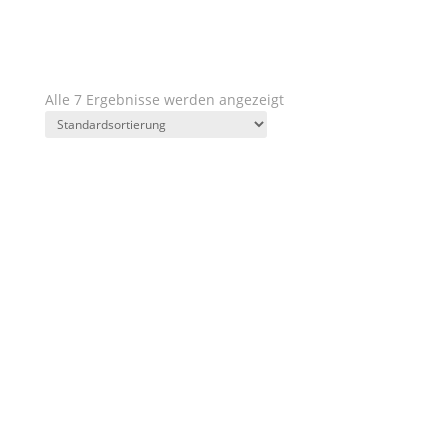
Kategorien
Region
Weingut
Jahrgänge
Charakter
Geschmack
Preis
Ausbau
Alle 7 Ergebnisse werden angezeigt