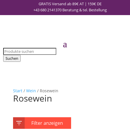
GRATIS Versand ab 89€ AT | 159€ DE
+43 680 2141370
Beratung & tel. Bestellung
Products
search
Suchen
Start
/
Wein
/ Rosewein
Rosewein
Filter anzeigen