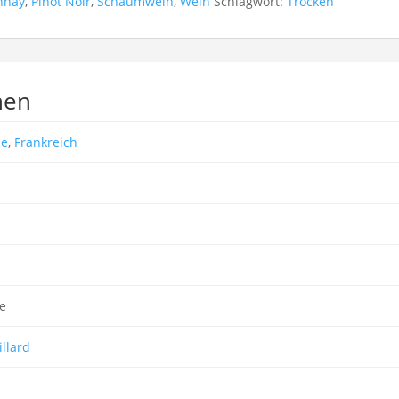
nnay
,
Pinot Noir
,
Schaumwein
,
Wein
Schlagwort:
Trocken
nen
e
,
Frankreich
re
illard