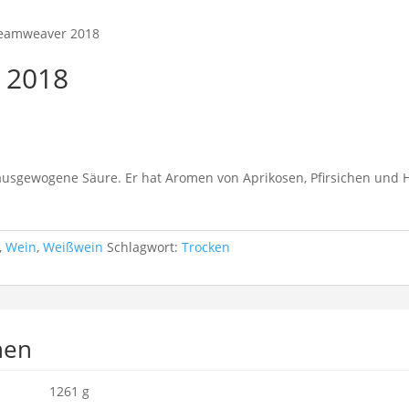
reamweaver 2018
 2018
 ausgewogene Säure. Er hat Aromen von Aprikosen, Pfirsichen und Ho
,
Wein
,
Weißwein
Schlagwort:
Trocken
nen
1261 g