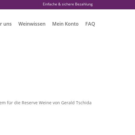
Einfache & sichere Bezahlung
r uns
Weinwissen
Mein Konto
FAQ
dem für die Reserve Weine von Gerald Tschida