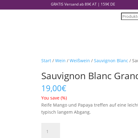
GRATIS Versand ab 89€ AT | 159€ DE
Product
search
Start
/
Wein
/
Weißwein
/
Sauvignon Blanc
/ Sa
Sauvignon Blanc Grand
19,00
€
You save
(
%)
Reife Mango und Papaya treffen auf eine leich
typisch langem Abgang.
Sauvignon
Blanc