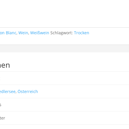
on Blanc
,
Wein
,
Weißwein
Schlagwort:
Trocken
nen
g
edlersee
,
Österreich
%
ter