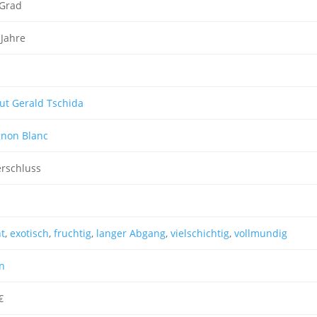
 Grad
 Jahre
ut Gerald Tschida
gnon Blanc
rschluss
t
,
exotisch
,
fruchtig
,
langer Abgang
,
vielschichtig
,
vollmundig
n
€