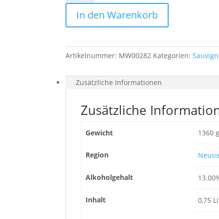
Grande
In den Warenkorb
Reserve
2017
Roter
Stein
Artikelnummer:
MW00282
Kategorien:
Sauvign
Menge
Zusätzliche Informationen
Zusätzliche Informatio
Gewicht
1360 
Region
Neusi
Alkoholgehalt
13.00
Inhalt
0,75 Li