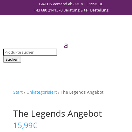
GRATIS Versand ab 89€ AT | 159€ DE
+43 680 2141370
Beratung & tel. Bestellung
Products
search
Suchen
Start
/
Unkategorisiert
/ The Legends Angebot
The Legends Angebot
15,99
€