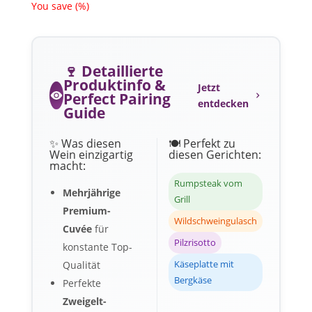
You save
(
%)
🍷 Detaillierte
Produktinfo &
Jetzt
Perfect Pairing
entdecken
Guide
✨ Was diesen
🍽️ Perfekt zu
Wein einzigartig
diesen Gerichten:
macht:
Rumpsteak vom
Mehrjährige
Grill
Premium-
Wildschweingulasch
Cuvée
für
Pilzrisotto
konstante Top-
Käseplatte mit
Qualität
Bergkäse
Perfekte
Zweigelt-