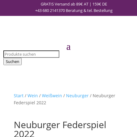
GRATIS Versand ab 89€ AT | 159€ DE
+43 680 2141370
Beratung & tel. Bestellung
Products
search
Suchen
Start
/
Wein
/
Weißwein
/
Neuburger
/ Neuburger
Federspiel 2022
Neuburger Federspiel
2022