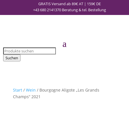
GRATIS Versand ab 89€ AT | 159€ DE
+43 680 2141370
Beratung & tel. Bestellung
Products
search
Suchen
Start
/
Wein
/ Bourgogne Aligote „Les Grands
Champs“ 2021