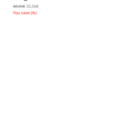
Ursprünglicher
Aktueller
48,00
€
35,50
€
Preis
Preis
You save
(
%)
war:
ist:
48,00€
35,50€.