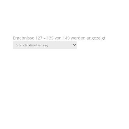
Kategorien
Region
Weingut
Jahrgänge
Charakter
Geschmack
Preis
Ausbau
Verschluss
Ergebnisse 127 – 135 von 149 werden angezeigt