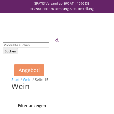
GRATIS Versand ab 89€ AT | 159€ DE
+43 680 2141370
Beratung & tel. Bestellung
Products
search
Suchen
Angebot!
Start
/
Wein
/ Seite 15
Wein
Filter anzeigen