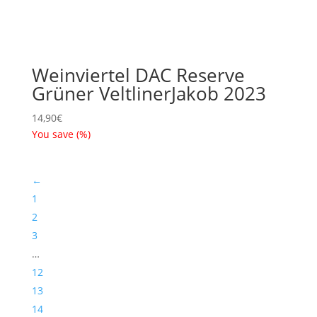
Weinviertel DAC Reserve
Grüner VeltlinerJakob 2023
14,90
€
You save
(
%)
←
1
2
3
…
12
13
14