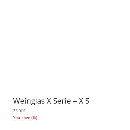
Weinglas X Serie – X S
36,00
€
You save
(
%)