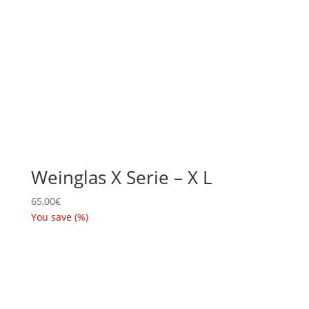
Weinglas X Serie – X L
65,00
€
You save
(
%)