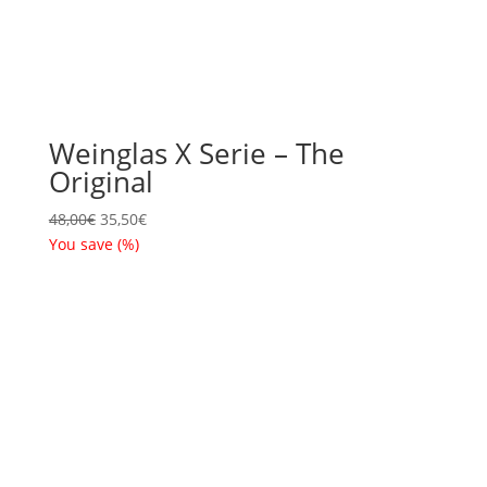
Weinglas X Serie – The
Original
Ursprünglicher
Aktueller
48,00
€
35,50
€
Preis
Preis
You save
(
%)
war:
ist:
48,00€
35,50€.