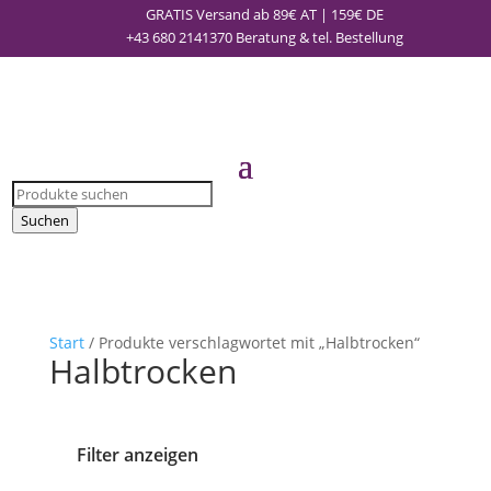
GRATIS Versand ab 89€ AT | 159€ DE
+43 680 2141370
Beratung & tel. Bestellung
Products
search
Suchen
Start
/ Produkte verschlagwortet mit „Halbtrocken“
Halbtrocken
Filter anzeigen