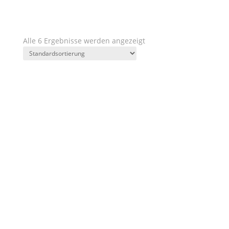
Kategorien
Region
Weingut
Jahrgänge
Charakter
Geschmack
Preis
Ausbau
Alle 6 Ergebnisse werden angezeigt