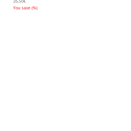
26,50
€
You save
(
%)