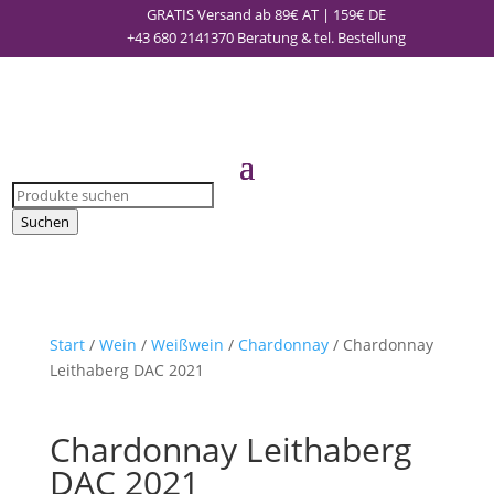
GRATIS Versand ab 89€ AT | 159€ DE
+43 680 2141370
Beratung & tel. Bestellung
Products
search
Suchen
Start
/
Wein
/
Weißwein
/
Chardonnay
/ Chardonnay
Leithaberg DAC 2021
Chardonnay Leithaberg
DAC 2021