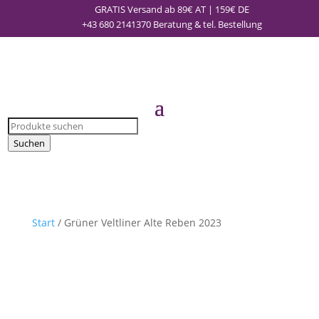
GRATIS Versand ab 89€ AT | 159€ DE
+43 680 2141370
Beratung & tel. Bestellung
Products
search
Suchen
Start
/ Grüner Veltliner Alte Reben 2023