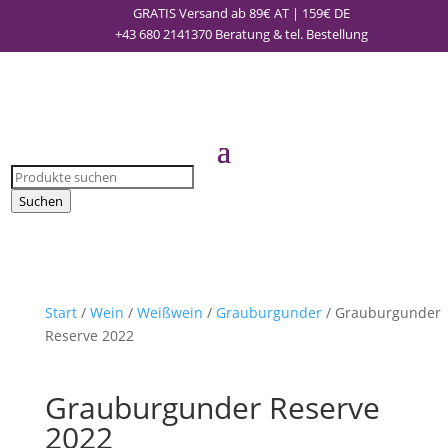
GRATIS Versand ab 89€ AT | 159€ DE
+43 680 2141370
Beratung & tel. Bestellung
Products
search
Suchen
Start
/
Wein
/
Weißwein
/
Grauburgunder
/ Grauburgunder
Reserve 2022
Grauburgunder Reserve
2022