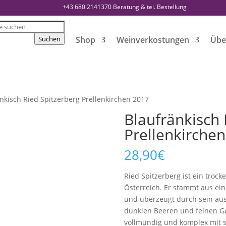
+43 680 2141370
Beratung & tel. Bestellung
s
Suchen
Shop
Weinverkostungen
Übe
nkisch Ried Spitzerberg Prellenkirchen 2017
Blaufränkisch 
Prellenkirche
28,90
€
Ried Spitzerberg ist ein troc
Österreich. Er stammt aus ei
und überzeugt durch sein au
dunklen Beeren und feinen G
vollmundig und komplex mit 