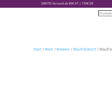
GRATIS Versand ab 89€ AT | 159€ DE
Product
search
Start
/
Wein
/
Rotwein
/
Blaufränkisch
/ Blaufrä