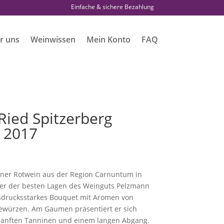
Einfache & sichere Bezahlung
r uns
Weinwissen
Mein Konto
FAQ
Ried Spitzerberg
n 2017
kener Rotwein aus der Region Carnuntum in
ner der besten Lagen des Weinguts Pelzmann
sdrucksstarkes Bouquet mit Aromen von
ewürzen. Am Gaumen präsentiert er sich
sanften Tanninen und einem langen Abgang.