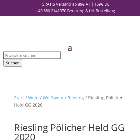
GRATIS Versand ab 89€ AT | 159€ DE
+43 680 2141370
Beratung & tel. Bestellung
Products
search
Suchen
Start
/
Wein
/
Weißwein
/
Riesling
/ Riesling Pölicher
Held GG 2020
Riesling Pölicher Held GG
2020