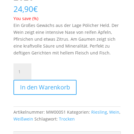
24,90
€
You save
(
%)
Ein Großes Gewächs aus der Lage Pölicher Held. Der
Wein zeigt eine intensive Nase von reifen Äpfeln,
Pfirsichen und etwas Zitrus. Am Gaumen zeigt sich
eine kraftvolle Säure und Mineralität. Perfekt zu
deftigen Gerichten mit hellem Fleisch und Fisch.
Riesling
Pölicher
Held
In den Warenkorb
GG
2020
Menge
Artikelnummer:
MW00051
Kategorien:
Riesling
,
Wein
,
Weißwein
Schlagwort:
Trocken