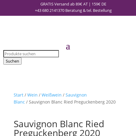
GRATIS Versand ab 89€ AT | 159€ DE
+43 680 2141370
Beratung & tel. Bestellung
Products
search
Suchen
Start
/
Wein
/
Weißwein
/
Sauvignon
Blanc
/ Sauvignon Blanc Ried Preguckenberg 2020
Sauvignon Blanc Ried
Preguckenberg 2020