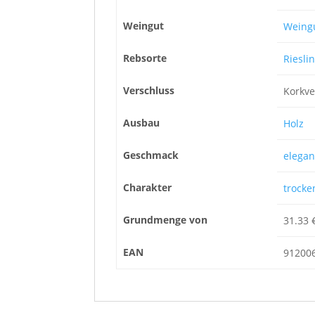
Weingut
Weingu
Rebsorte
Riesli
Verschluss
Korkve
Ausbau
Holz
Geschmack
elegan
Charakter
trocke
Grundmenge von
31.33 
EAN
91200