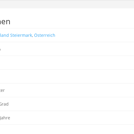
nen
land Steiermark
,
Österreich
%
ter
Grad
 Jahre