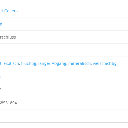
t Gollenz
ng
rschluss
t
,
exotisch
,
fruchtig
,
langer Abgang
,
mineralisch
,
vielschichtig
n
€
68531894