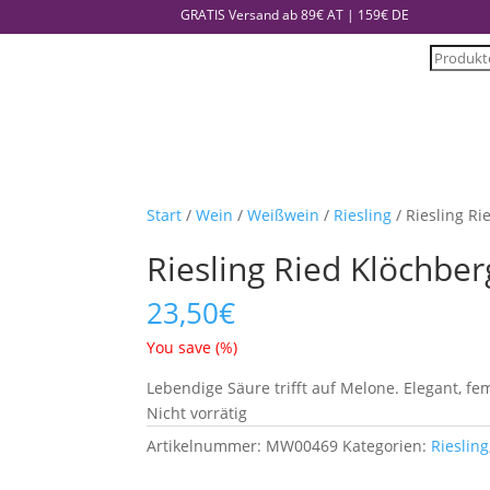
GRATIS Versand ab 89€ AT | 159€ DE
Product
search
Start
/
Wein
/
Weißwein
/
Riesling
/ Riesling Ri
Riesling Ried Klöchber
23,50
€
You save
(
%)
Lebendige Säure trifft auf Melone. Elegant, fe
Nicht vorrätig
Artikelnummer:
MW00469
Kategorien:
Riesling