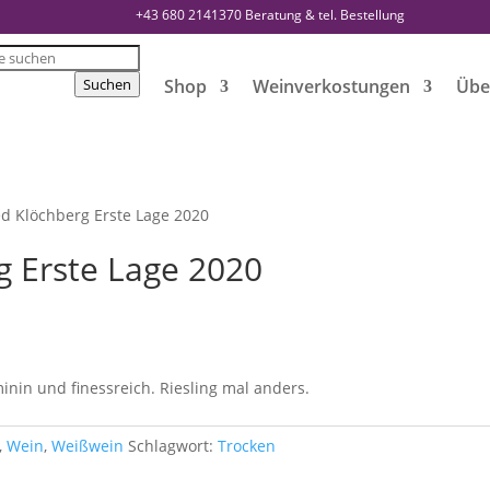
+43 680 2141370
Beratung & tel. Bestellung
s
Suchen
Shop
Weinverkostungen
Übe
ed Klöchberg Erste Lage 2020
g Erste Lage 2020
minin und finessreich. Riesling mal anders.
,
Wein
,
Weißwein
Schlagwort:
Trocken