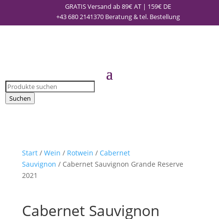
GRATIS Versand ab 89€ AT | 159€ DE
+43 680 2141370
Beratung & tel. Bestellung
Products
search
Suchen
Start
/
Wein
/
Rotwein
/
Cabernet
Sauvignon
/ Cabernet Sauvignon Grande Reserve
2021
Cabernet Sauvignon