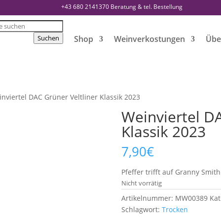
+43 680 2141370
Beratung & tel. Bestellung
s
Suchen
Shop
Weinverkostungen
Übe
nviertel DAC Grüner Veltliner Klassik 2023
Weinviertel DA
Klassik 2023
7,90
€
Pfeffer trifft auf Granny Smit
Nicht vorrätig
Artikelnummer:
MW00389
Kat
Schlagwort:
Trocken