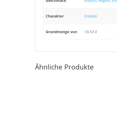
Geschmack
einfach
,
elegant
,
fru
Charakter
trocken
Grundmenge von
10.53 €
Ähnliche Produkte