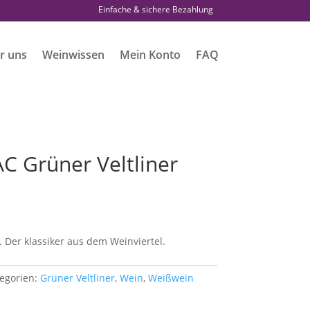
Einfache & sichere Bezahlung
r uns
Weinwissen
Mein Konto
FAQ
C Grüner Veltliner
h. Der klassiker aus dem Weinviertel.
egorien:
Grüner Veltliner
,
Wein
,
Weißwein