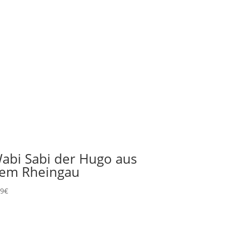
abi Sabi der Hugo aus
em Rheingau
99
€