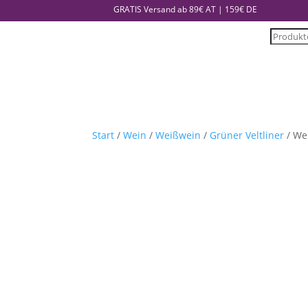
GRATIS Versand ab 89€ AT | 159€ DE
Product
search
Start
/
Wein
/
Weißwein
/
Grüner Veltliner
/ Wei