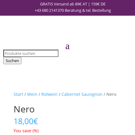
GRATIS Versand ab 89€ AT | 159€ DE
+43 680 2141370
Beratung & tel. Bestellung
Products
search
Suchen
Start
/
Wein
/
Rotwein
/
Cabernet Sauvignon
/ Nero
Nero
18,00
€
You save
(
%)