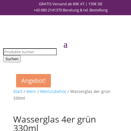
GRATIS Versand ab 89€ AT | 159€ DE
+43 680 2141370
Beratung & tel. Bestellung
Products
search
Suchen
Angebot!
Start
/
Wein
/
Weinzubehör
/ Wasserglas 4er grün
330ml
Wasserglas 4er grün
330ml