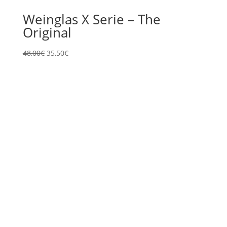
Weinglas X Serie – The
Original
Ursprünglicher
Aktueller
48,00
€
35,50
€
Preis
Preis
war:
ist:
48,00€
35,50€.