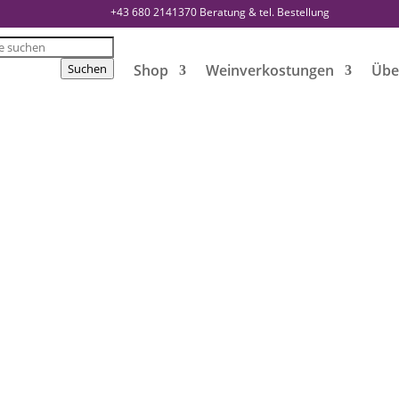
+43 680 2141370
Beratung & tel. Bestellung
s
Suchen
Shop
Weinverkostungen
Übe