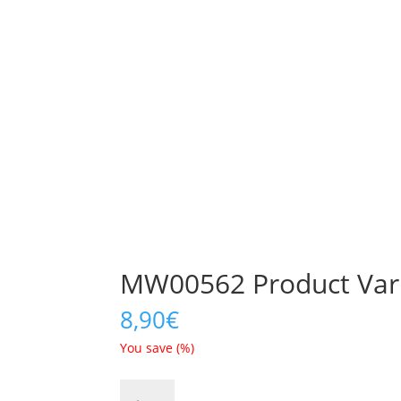
MW00562 Product Var
8,90
€
You save
(
%)
MW00562