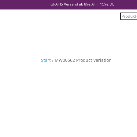
GRATIS Versand ab 89€ AT | 159€ DE
Product
search
Start
/ MW00562 Product Variation