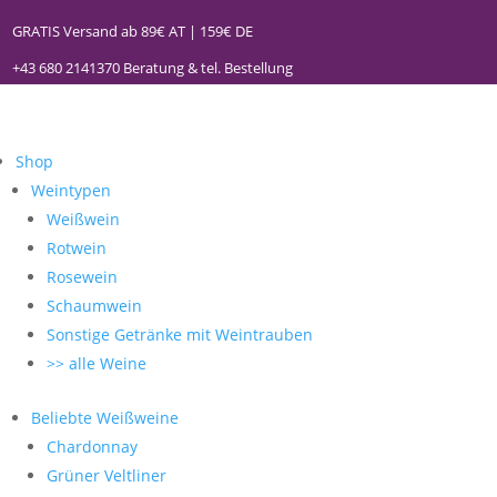
GRATIS Versand ab 89€ AT | 159€ DE
+43 680 2141370
Beratung & tel. Bestellung
Shop
Weintypen
Weißwein
Rotwein
Rosewein
Schaumwein
Sonstige Getränke mit Weintrauben
>> alle Weine
Beliebte Weißweine
Chardonnay
Grüner Veltliner