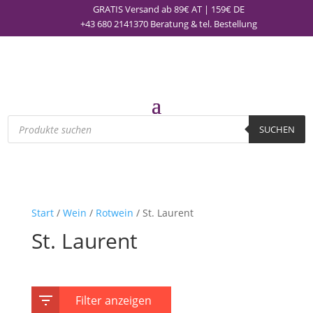
GRATIS Versand ab 89€ AT | 159€ DE
+43 680 2141370
Beratung & tel. Bestellung
Products
search
SUCHEN
Start
/
Wein
/
Rotwein
/ St. Laurent
St. Laurent
Filter anzeigen