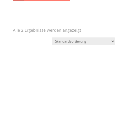
Kategorien
Region
Weingut
Jahrgänge
Charakter
Geschmack
Preis
Ausbau
Alle 2 Ergebnisse werden angezeigt