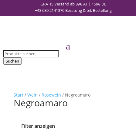
GRATIS Versand ab 89€ AT | 159€ DE
+43 680 2141370
Beratung & tel. Bestellung
Products
search
Suchen
Start
/
Wein
/
Rosewein
/ Negroamaro
Negroamaro
Filter anzeigen