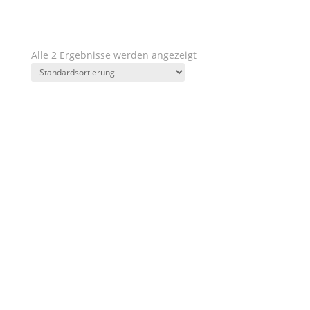
Kategorien
Region
Weingut
Jahrgänge
Charakter
Geschmack
Preis
Alle 2 Ergebnisse werden angezeigt